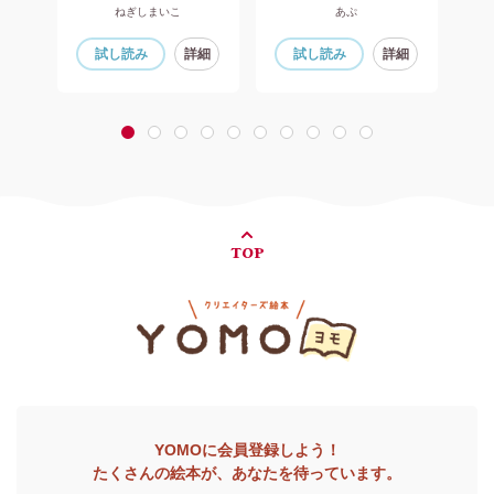
ねぎしまいこ
あぷ
細
試し読み
詳細
試し読み
詳細
1
2
3
4
5
6
7
8
9
10
TOP
YOMOに会員登録しよう！
たくさんの絵本が、あなたを待っています。