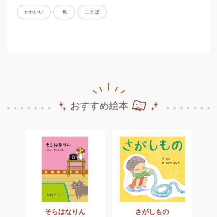
かわいい
色
ことば
おすすめ絵本
ャプテン・バッカス
そらはなりん
さがしもの