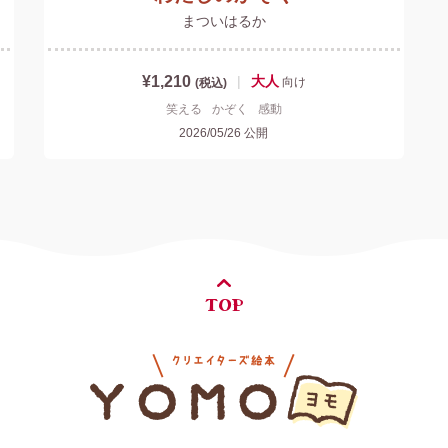
まついはるか
¥1,210
|
大人
向け
(税込)
笑える
かぞく
感動
2026/05/26
公開
TOP