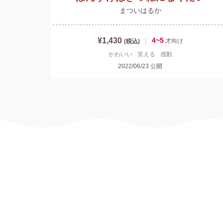
まついはるか
¥1,430
|
4~5
才
向け
(税込)
かわいい
笑える
感動
2022/06/23
公開