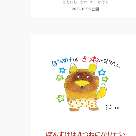
ともだち
かわいい
かぞく
2022/10/06
公開
ぽんすけはきつねになりたい