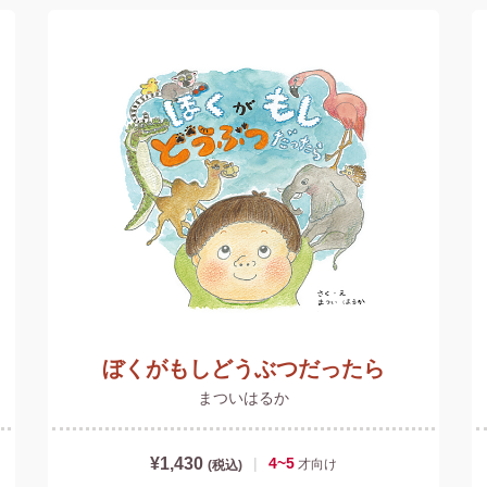
ぼくがもしどうぶつだったら
まついはるか
¥1,430
|
4~5
才
向け
(税込)