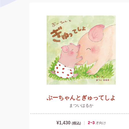
ぶーちゃんとぎゅってしよ
まついはるか
¥1,430
|
2~3
才
向け
(税込)