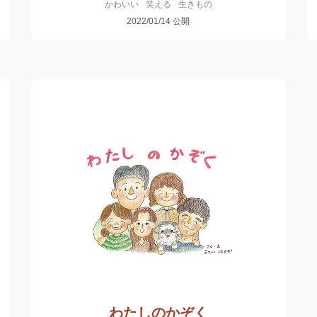
かわいい
笑える
生きもの
2022/01/14
公開
わたしのかぞく