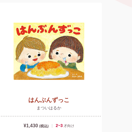
はんぶんずっこ
まついはるか
¥1,430
|
2~3
才
向け
(税込)