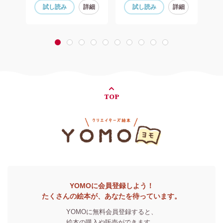
細
試し読み
詳細
試し読み
詳細
1
2
3
4
5
6
7
8
9
10
TOP
YOMOに会員登録しよう！
たくさんの絵本が、あなたを待っています。
YOMOに無料会員登録すると、
絵本の購入や販売ができます。