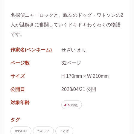
名探偵ニャーロックと、親友のドッグ・ワトソンの2
人が謎解きに奮闘していくドキドキわくわくの物語
です。
作家名(ペンネーム)
せざい えり
ページ数
32ページ
サイズ
H 170mm × W 210mm
公開日
2023/04/21 公開
対象年齢
4~5
才
向け
タグ
かわいい
たのしい
ことば