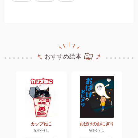
おすすめ絵本
たい
カップねこ
おばけのおにぎり
塚本やすし
塚本やすし