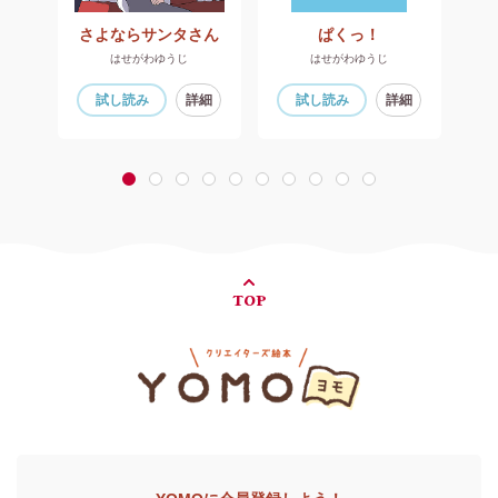
すくちゃん でばんです
さよならサンタさん
ぱくっ！
はせがわゆうじ
はせがわゆうじ
細
試し読み
詳細
試し読み
詳細
1
2
3
4
5
6
7
8
9
10
TOP