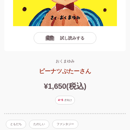
試し読みする
おくまゆみ
ピーナツぶたーさん
¥1,650(税込)
4~5
才
向け
ともだち
たのしい
ファンタジー