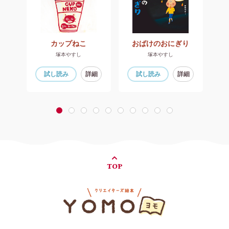
たい
カップねこ
おばけのおにぎり
塚本やすし
塚本やすし
細
試し読み
詳細
試し読み
詳細
1
2
3
4
5
6
7
8
9
10
TOP