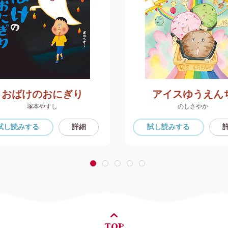
おばけのおにぎり
アイスゆうえん
塚本やすし
のしさやか
試し読み
する
詳細
試し読み
する
1
2
3
4
5
TOP