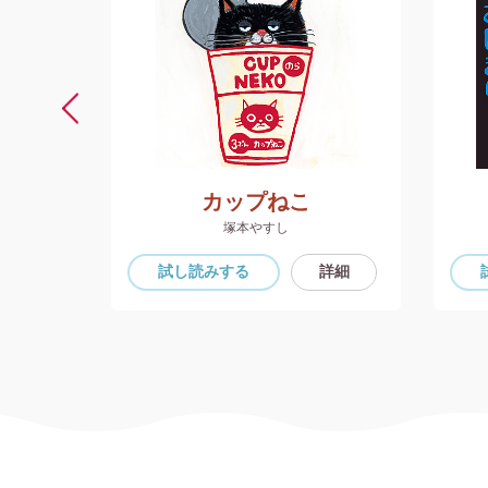
たい
カップねこ
塚本やすし
詳細
試し読み
する
詳細