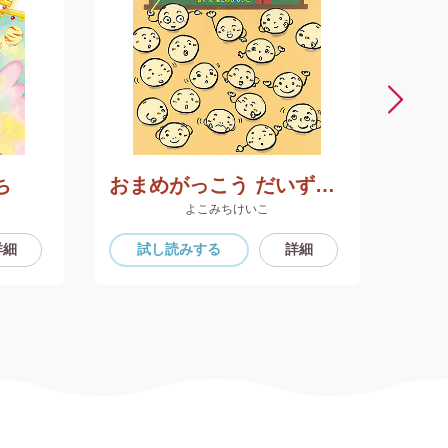
ち
おまめがっこう だいずぐみ
よこみちけいこ
詳細
試し読み
する
詳細
試