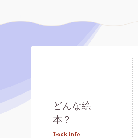
どんな絵
本？
Book info