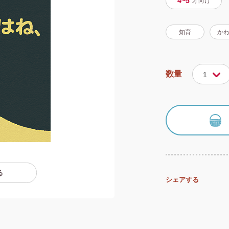
4~5
才
向け
知育
か
数量
1
る
シェアする