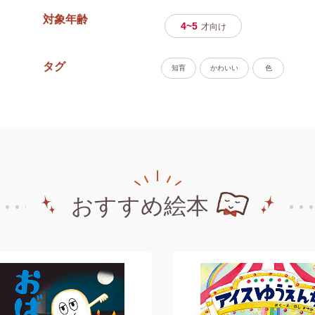
対象年齢
4~5
才
向け
タグ
知育
かわいい
色
おすすめ絵本