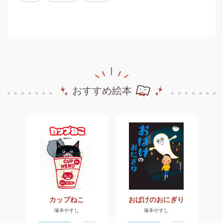
おすすめ絵本
たい
カップねこ
おばけのおにぎり
塚本やすし
塚本やすし