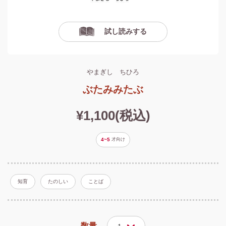
試し読みする
やまぎし ちひろ
ぶたみみたぶ
¥1,100(税込)
4~5
才
向け
知育
たのしい
ことば
数量