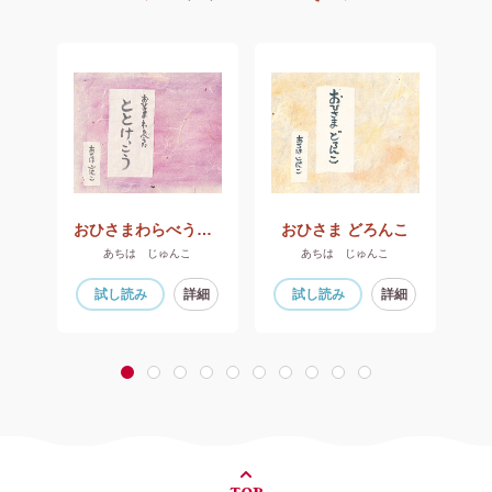
か
おひさまわらべうた ととけっこう
おひさま どろんこ
お
あさのますみ はしもとえつよ
あちは じゅんこ
あちは じゅんこ
細
試し読み
詳細
試し読み
詳細
1
2
3
4
5
6
7
8
9
10