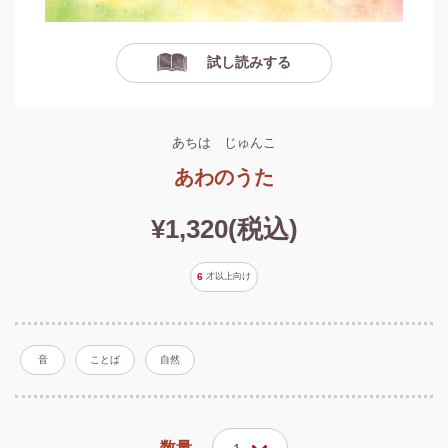
試し読みする
あちは じゅんこ
あわのうた
¥1,320(税込)
6
才以上
向け
音
ことば
自然
数量