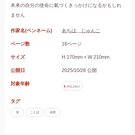
本来の自分の使命に氣づくきっかけになるかもしれ
ません
作家名(ペンネーム)
あちは じゅんこ
ページ数
16ページ
サイズ
H 170mm × W 210mm
公開日
2025/10/28 公開
対象年齢
6
才以上
向け
タグ
音
ことば
自然