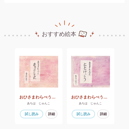
おすすめ絵本
ょうせんそうがはじまると
おひさまわらべうた まぁるくなぁれ
おひさまわらべうた ととけっこう
あちは じゅんこ
あちは じゅんこ
細
試し読み
詳細
試し読み
詳細