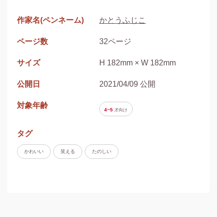
作家名(ペンネーム)
かとうふじこ
ページ数
32ページ
サイズ
H 182mm × W 182mm
公開日
2021/04/09 公開
対象年齢
4~5
才
向け
タグ
かわいい
笑える
たのしい