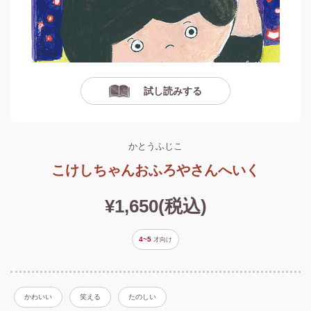
試し読みする
かとうふじこ
こけしちゃんおふろやさんへいく
¥1,650(税込)
4~5
才
向け
かわいい
笑える
たのしい