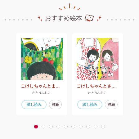
おすすめ絵本
かずだって はらがへるのです
こけしちゃんとまねきねこ
こけしちゃんとさくらちゃん
かとうふじこ
かとうふじこ
細
試し読み
詳細
試し読み
詳細
1
2
3
4
5
6
7
8
9
10