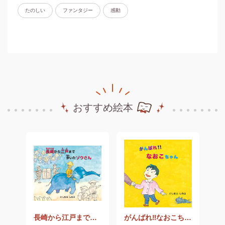
たのしい
ファンタジー
感動
おすすめ絵本
自分さん、こんにちは』
長崎から江戸まで歩いたゾウさん
がんばれ‼なおこちゃん