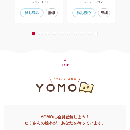
にしむら しのぶ
にしむら しのぶ
細
試し読み
詳細
試し読み
詳細
1
2
3
4
5
6
7
8
9
10
TOP
YOMOに会員登録しよう！
たくさんの絵本が、あなたを待っています。