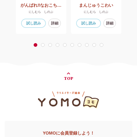
がんばれ‼なおこちゃん
まんじゅうこわい
にしむら しのぶ
にしむら しのぶ
細
試し読み
詳細
試し読み
詳細
1
2
3
4
5
6
7
8
9
10
TOP
YOMOに会員登録しよう！