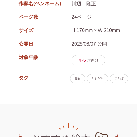
作家名(ペンネーム)
川辺 隆正
ページ数
24ページ
サイズ
H 170mm × W 210mm
公開日
2025/08/07 公開
対象年齢
4~5
才
向け
タグ
知育
ともだち
ことば