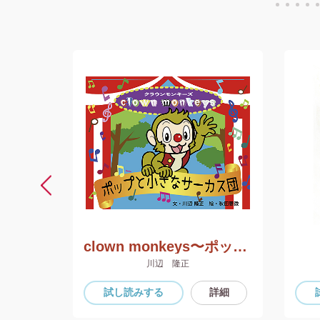
とう
clown monkeys〜ポップと小さなサーカス団〜
川辺 隆正
詳細
試し読み
する
詳細