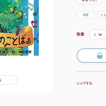
4~5
才
向け
知育
と
数量
1
る
シェアする