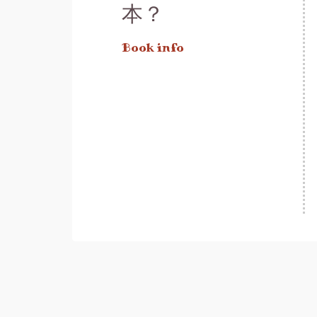
本？
Book info