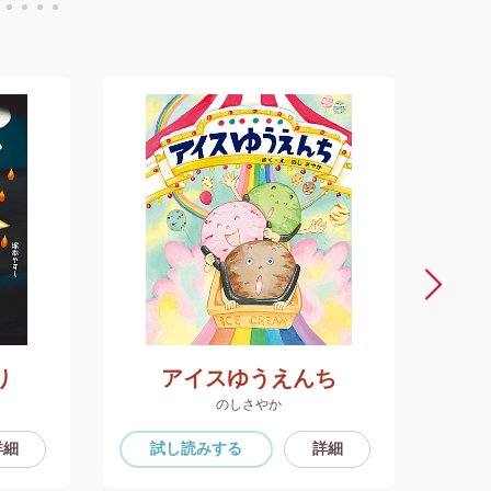
り
アイスゆうえんち
のしさやか
詳細
試し読み
する
詳細
試