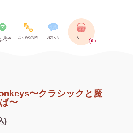
入・販売
よくある質問
お知らせ
カート
ガイド
0
 monkeys〜クラシックと魔
ば〜
込)