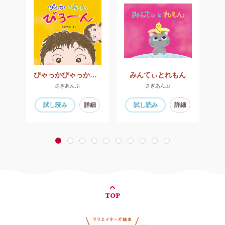
すくちゃん でばんです
ぴゃっかぴゃっかびろ〜ん
みんてぃとれもん
さぎあんぷ
さぎあんぷ
細
試し読み
詳細
試し読み
詳細
1
2
3
4
5
6
7
8
9
10
TOP