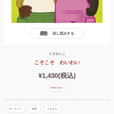
試し読みする
さぎあんぷ
こそこそ わいわい
¥1,430(税込)
4~5
才
向け
オノマトペ
知育
ともだち