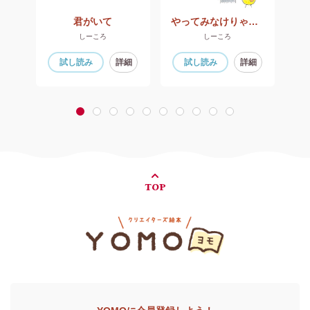
君がいて
やってみなけりゃ分からない
しーころ
しーころ
細
試し読み
詳細
試し読み
詳細
1
2
3
4
5
6
7
8
9
10
TOP