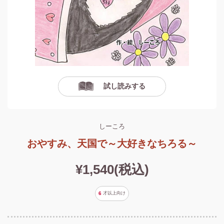
試し読みする
しーころ
おやすみ、天国で～大好きなちろる～
¥1,540(税込)
6
才以上
向け