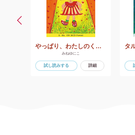
ん
やっぱり、わたしのくつがいい
みねゆにこ
詳細
試し読み
する
詳細