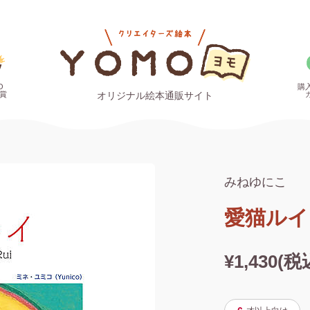
O
購
賞
オリジナル絵本通販サイト
みねゆにこ
愛猫ルイ～c
¥1,430(税