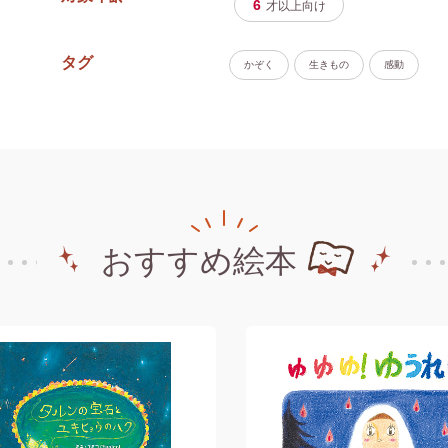
6
才以上
向け
タグ
かぞく
生きもの
感動
おすすめ絵本