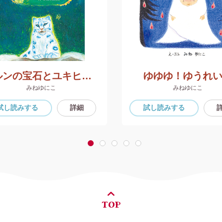
タルンの宝石とユキヒョウのハク
ゆゆゆ！ゆうれ
みねゆにこ
みねゆにこ
試し読み
する
詳細
試し読み
する
1
2
3
4
5
TOP