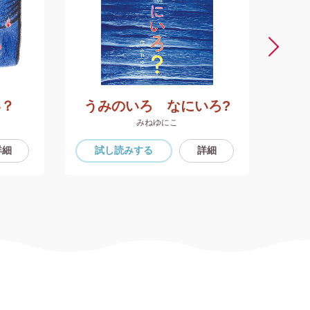
い？
うみのいろ なにいろ?
みねゆにこ
詳細
試し読み
する
詳細
試