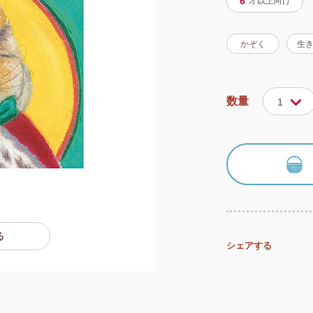
6
才以上
向け
かぞく
生
数量
1
る
シェアする