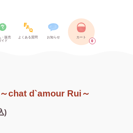
入・販売
よくある質問
お知らせ
カート
ガイド
0
hat d`amour Rui～
込)