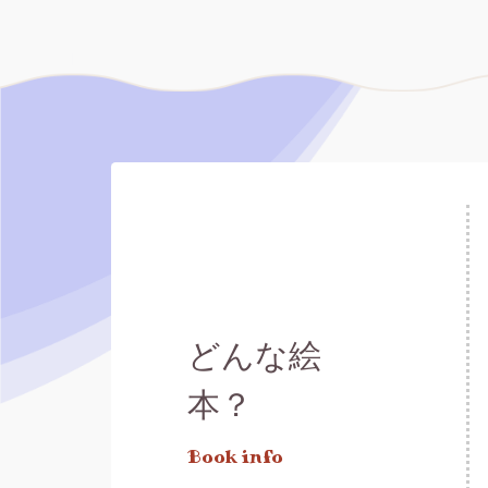
どんな絵
本？
Book info