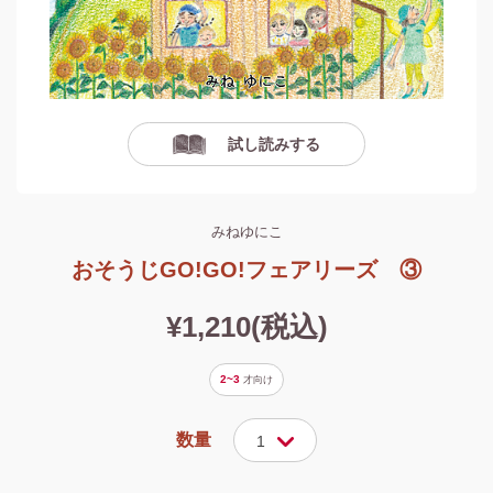
試し読みする
みねゆにこ
おそうじGO!GO!フェアリーズ ③
¥1,210(税込)
2~3
才
向け
数量
1