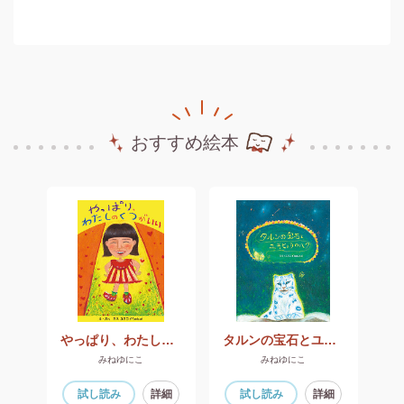
おすすめ絵本
ゅ
やっぱり、わたしのくつがいい
タルンの宝石とユキヒョウのハク
みねゆにこ
みねゆにこ
細
試し読み
詳細
試し読み
詳細