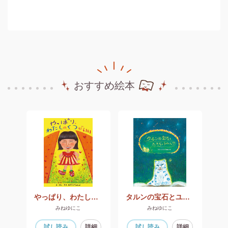
おすすめ絵本
ん
やっぱり、わたしのくつがいい
タルンの宝石とユキヒョウのハク
みねゆにこ
みねゆにこ
細
試し読み
詳細
試し読み
詳細