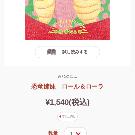
試し読みする
みねゆにこ
恐竜姉妹 ロール＆ローラ
¥1,540(税込)
6
才以上
向け
数量
1