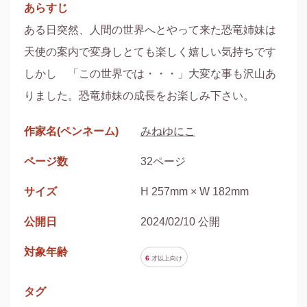
あらすじ
ある日突然、人間の世界へとやって来た恐竜姉妹は

天使の案内で変身しとても楽しく嬉しい気持ちです

しかし　「この世界では・・・」大変な事も沢山あ
りました。恐竜姉妹の成長をお楽しみ下さい。
作家名(ペンネーム)
みねゆにこ
ページ数
32ページ
サイズ
H 257mm × W 182mm
公開日
2024/02/10 公開
対象年齢
6
才以上
向け
タグ