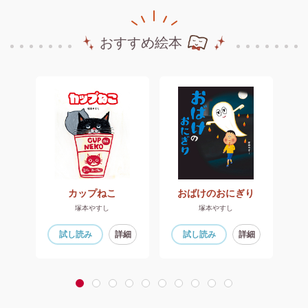
おすすめ絵本
たい
カップねこ
おばけのおにぎり
塚本やすし
塚本やすし
細
試し読み
詳細
試し読み
詳細
1
2
3
4
5
6
7
8
9
10