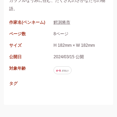
カラフルなうみに住む、たくさんのさかなたちの物
語。
作家名(ペンネーム)
鰐渕将市
ページ数
8ページ
サイズ
H 182mm × W 182mm
公開日
2024/03/15 公開
対象年齢
4~5
才
向け
タグ