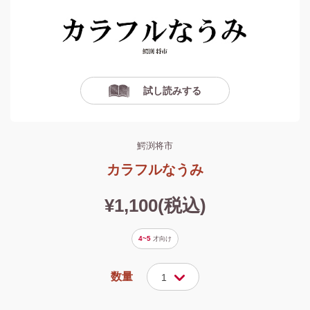
試し読みする
鰐渕将市
カラフルなうみ
¥1,100(税込)
4~5
才
向け
数量
1