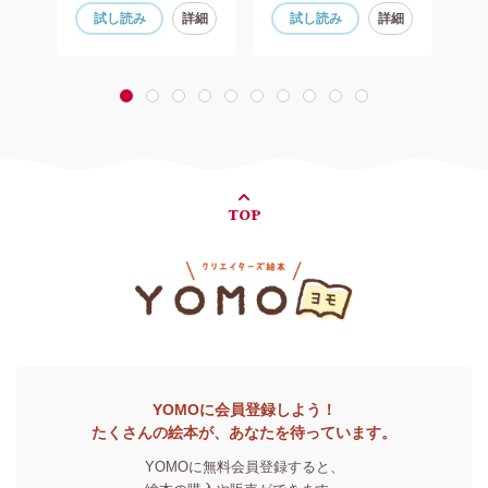
細
試し読み
詳細
試し読み
詳細
1
2
3
4
5
6
7
8
9
10
TOP
YOMOに会員登録しよう！
たくさんの絵本が、あなたを待っています。
YOMOに無料会員登録すると、