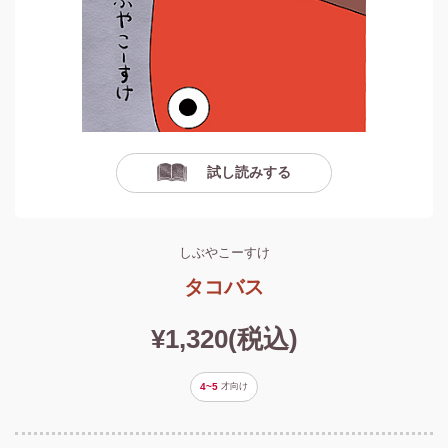
試し読みする
しぶやこーすけ
タコバス
¥1,320(税込)
4~5
才
向け