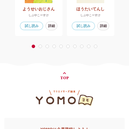
おまめがっこう だいずぐみ
ようせいおじさん
ほうたいてんし
しぶやこーすけ
しぶやこーすけ
細
試し読み
詳細
試し読み
詳細
1
2
3
4
5
6
7
8
9
10
TOP