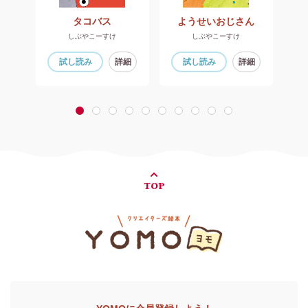
ク
タコバス
ようせいおじさん
しぶやこーすけ
しぶやこーすけ
細
試し読み
詳細
試し読み
詳細
1
2
3
4
5
6
7
8
9
10
TOP