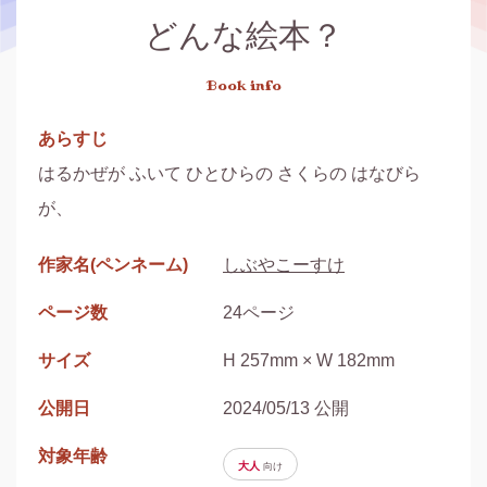
どんな絵本？
Book info
あらすじ
はるかぜが ふいて ひとひらの さくらの はなびら
が、
作家名(ペンネーム)
しぶやこーすけ
ページ数
24ページ
サイズ
H 257mm × W 182mm
公開日
2024/05/13 公開
対象年齢
大人
向け