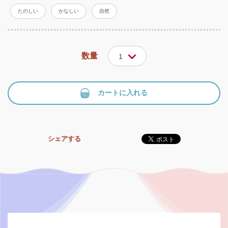
たのしい
かなしい
自然
数量
1
カートに入れる
シェアする