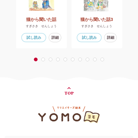
自分さん、こんにちは』
猫から聞いた話
猫から聞いた話3
すぎさき せんしょう
すぎさき せんしょう
細
試し読み
詳細
試し読み
詳細
1
2
3
4
5
6
7
8
9
10
TOP