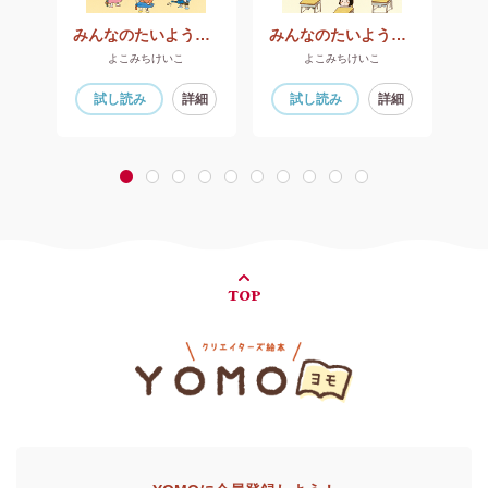
みんなのたいよう学級 係活動でGO～！
みんなのたいよう学級 学級会でGO～！
よこみちけいこ
よこみちけいこ
細
試し読み
詳細
試し読み
詳細
1
2
3
4
5
6
7
8
9
10
TOP