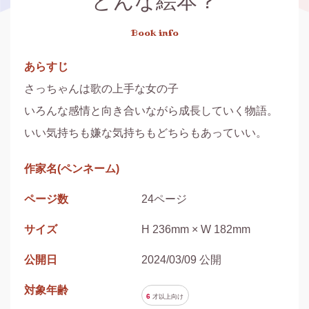
どんな絵本？
Book info
あらすじ
さっちゃんは歌の上手な女の子

いろんな感情と向き合いながら成長していく物語。

いい気持ちも嫌な気持ちもどちらもあっていい。
作家名(ペンネーム)
ページ数
24ページ
サイズ
H 236mm × W 182mm
公開日
2024/03/09 公開
対象年齢
6
才以上
向け