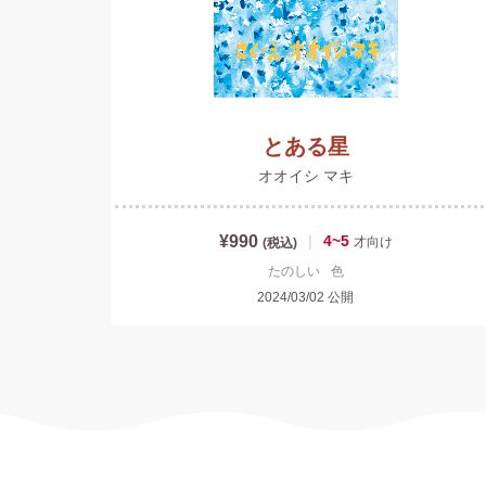
とある星
オオイシ マキ
¥990
|
4~5
才
向け
(税込)
たのしい
色
2024/03/02
公開