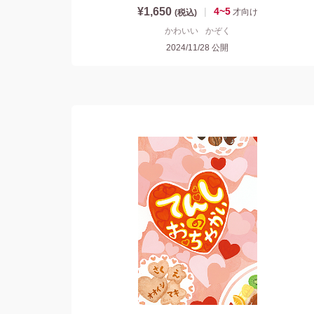
¥1,650
|
4~5
才
向け
(税込)
かわいい
かぞく
2024/11/28
公開