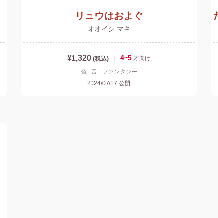
リュウはおよぐ
オオイシ マキ
¥1,320
|
4~5
才
向け
(税込)
色
音
ファンタジー
2024/07/17
公開