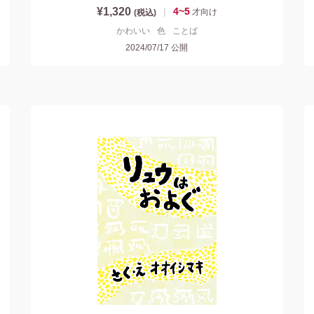
¥1,320
|
4~5
才
向け
(税込)
かわいい
色
ことば
2024/07/17
公開