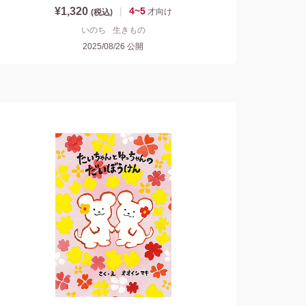
¥1,320
|
4~5
才
向け
(税込)
いのち
生きもの
2025/08/26
公開