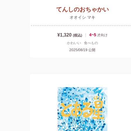
てんしのおちゃかい
オオイシ マキ
¥1,320
|
4~5
才
向け
(税込)
かわいい
食べもの
2025/08/19
公開