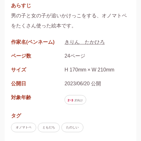
あらすじ
男の子と女の子が追いかけっこをする、オノマトペ
をたくさん使った絵本です。
作家名(ペンネーム)
きりん たかひろ
ページ数
24ページ
サイズ
H 170mm × W 210mm
公開日
2023/06/20 公開
対象年齢
2~3
才
向け
タグ
オノマトペ
ともだち
たのしい