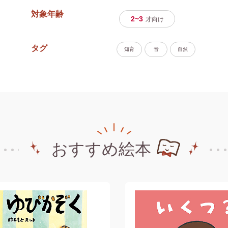
対象年齢
2~3
才
向け
タグ
知育
音
自然
おすすめ絵本