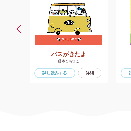
よう
バスがきたよ
藤本ともひこ
詳細
試し読み
する
詳細