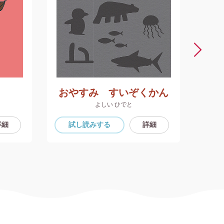
おやすみ すいぞくかん
よしい ひでと
詳細
試し読み
する
詳細
試