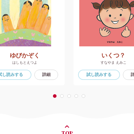
ゆびかぞく
いくつ？
はしもとえつよ
すなやま えみこ
試し読み
する
詳細
試し読み
する
1
2
3
4
5
TOP