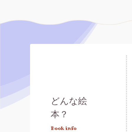
どんな絵
本？
Book info