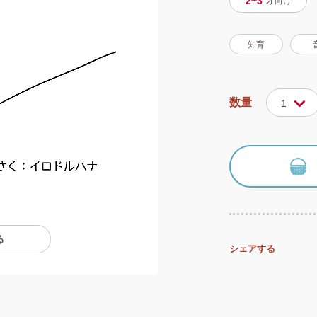
2~3
才
向け
知育
数量
1
る
シェアする