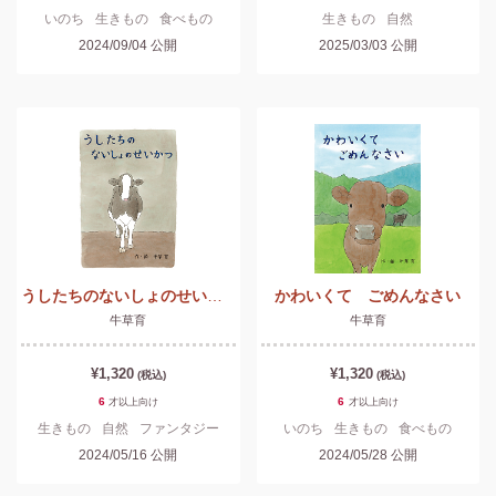
いのち
生きもの
食べもの
生きもの
自然
2024/09/04
公開
2025/03/03
公開
うしたちのないしょのせいかつ
かわいくて ごめんなさい
牛草育
牛草育
¥1,320
¥1,320
(税込)
(税込)
6
6
才以上
向け
才以上
向け
生きもの
自然
ファンタジー
いのち
生きもの
食べもの
2024/05/16
公開
2024/05/28
公開