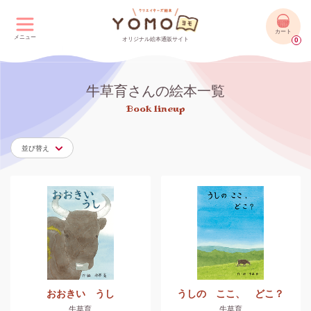
カート
メニュー
オリジナル絵本通販サイト
0
牛草育さんの絵本一覧
Book lineup
並び替え
おおきい うし
うしの ここ、 どこ？
牛草育
牛草育