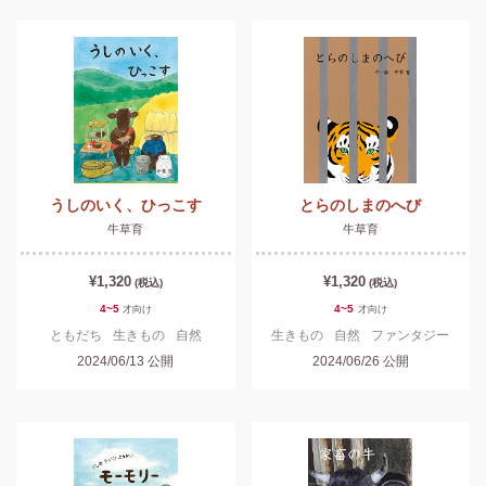
うしのいく、ひっこす
とらのしまのへび
牛草育
牛草育
¥1,320
¥1,320
(税込)
(税込)
4~5
4~5
才
向け
才
向け
ともだち
生きもの
自然
生きもの
自然
ファンタジー
2024/06/13
公開
2024/06/26
公開