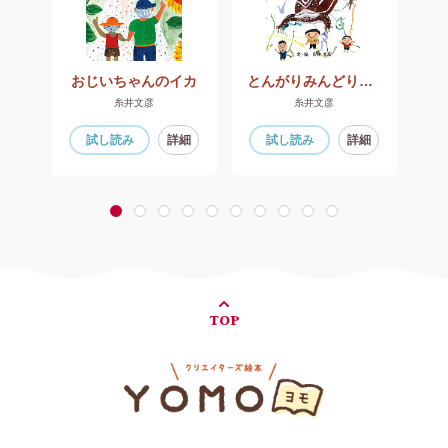
こどこ けだまちゃん
おじいちゃんのイカ
とんがりみんどりとトカゲのカナ子
糸井文彦
糸井文彦
細
試し読み
詳細
試し読み
詳細
1
2
3
4
5
6
7
8
9
10
TOP