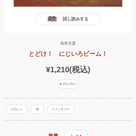
試し読みする
糸井文彦
とどけ！ にじいろビーム！
¥1,210(税込)
6
才以上
向け
たのしい
色
ファンタジー
数量