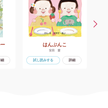
ルー
はんぶんこ
安田 愛
詳細
試し読み
する
詳細
試