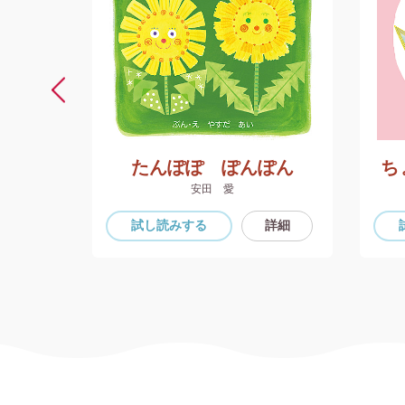
ん
たんぽぽ ぽんぽん
ち
安田 愛
詳細
試し読み
する
詳細