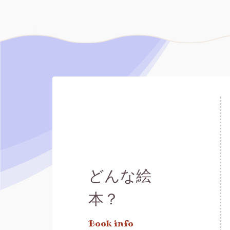
どんな絵
本？
Book info