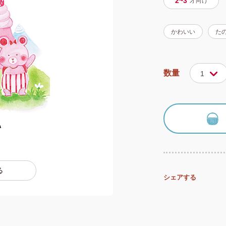
2~3
才
向け
かわいい
た
数量
1
る
シェアする