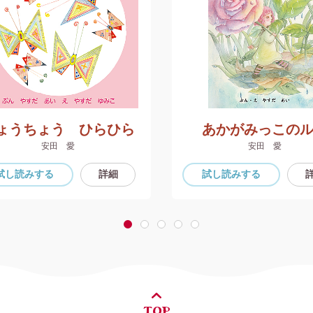
ょうちょう ひらひら
あかがみっこの
安田 愛
安田 愛
試し読み
する
詳細
試し読み
する
1
2
3
4
5
TOP