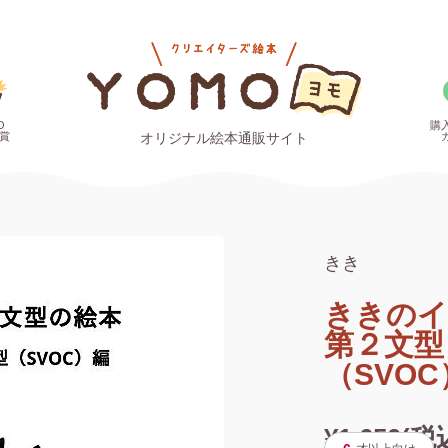
O
購
賞
オリジナル絵本通販サイト
きき
ききのイ
第２文型
（SVO
¥1,650(税