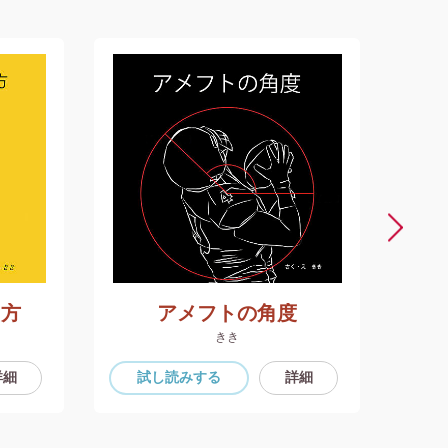
り方
アメフトの角度
きき
詳細
試し読み
する
詳細
試