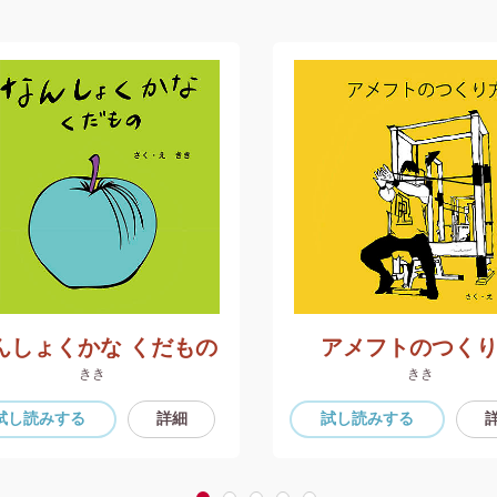
んしょくかな くだもの
アメフトのつく
きき
きき
試し読み
する
詳細
試し読み
する