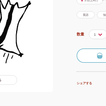
6
才以上
向け
英語
知
数量
1
る
シェアする