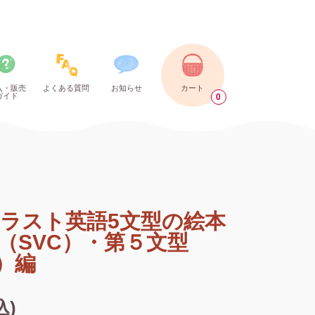
入・販売
よくある質問
お知らせ
カート
ガイド
0
ラスト英語5文型の絵本
（SVC）・第５文型
C）編
込)