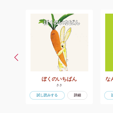
ふしぎ絵絵本 ちがうかおなのにおなじかお
ぼくのいちばん
な
きき
詳細
試し読み
する
詳細