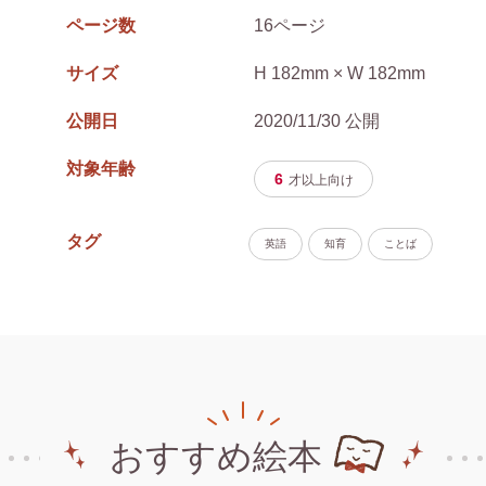
ページ数
16ページ
サイズ
H 182mm × W 182mm
公開日
2020/11/30 公開
対象年齢
6
才以上
向け
タグ
英語
知育
ことば
おすすめ絵本