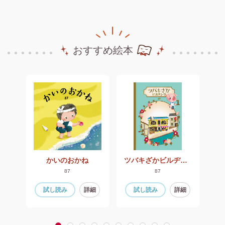
おすすめ絵本
かいのおかね
ツバキざかビルヂング1
87
87
細
試し読み
詳細
試し読み
詳細