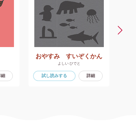
おやすみ すいぞくかん
よしい ひでと
詳細
試し読み
する
詳細
試