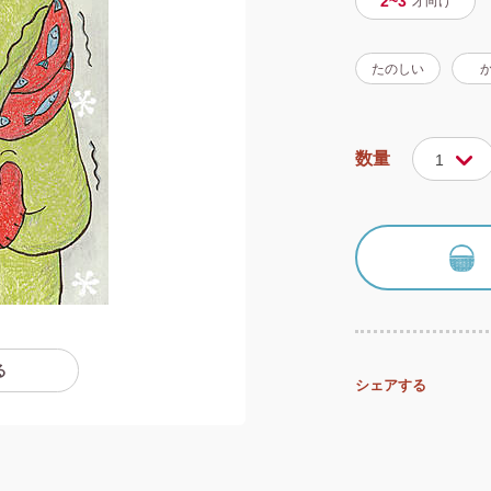
2~3
才
向け
たのしい
数量
1
る
シェアする