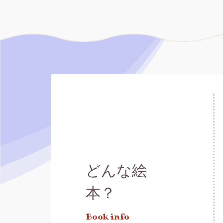
どんな絵
本？
Book info