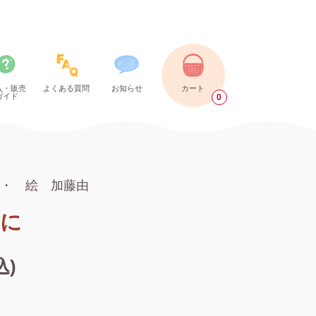
入・販売
よくある質問
お知らせ
カート
ガイド
0
e ・ 絵 加藤由
に
込)