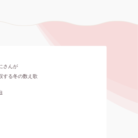
さんが

誤する冬の数え歌
由