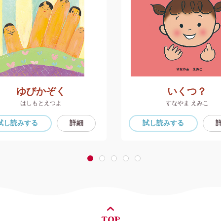
ゆびかぞく
いくつ？
はしもとえつよ
すなやま えみこ
試し読み
する
詳細
試し読み
する
1
2
3
4
5
TOP