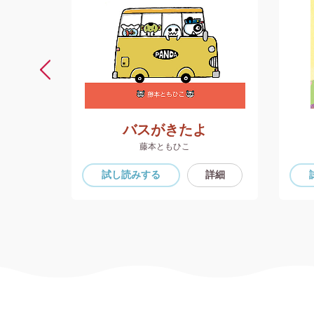
よう
バスがきたよ
藤本ともひこ
詳細
試し読み
する
詳細