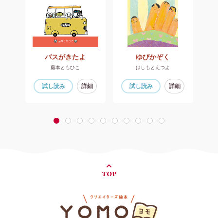
いろちゃんのもよう
バスがきたよ
ゆびかぞく
藤本ともひこ
はしもとえつよ
細
試し読み
詳細
試し読み
詳細
1
2
3
4
5
6
7
8
9
10
TOP