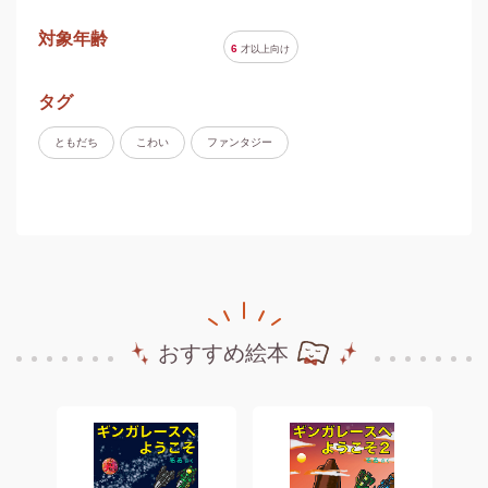
対象年齢
6
才以上
向け
タグ
ともだち
こわい
ファンタジー
おすすめ絵本