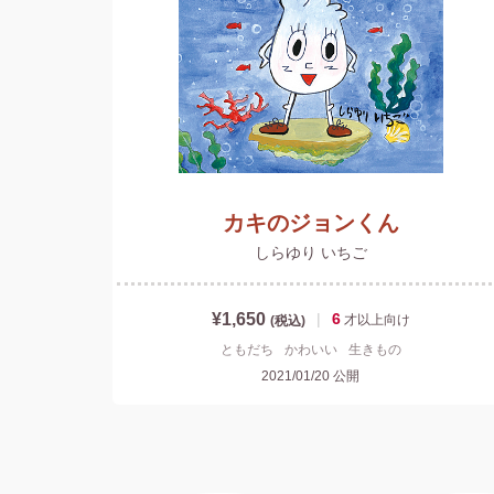
カキのジョンくん
しらゆり いちご
¥1,650
|
6
才以上
向け
(税込)
ともだち
かわいい
生きもの
2021/01/20
公開