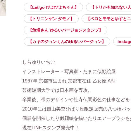
【Let'go ぴよぴよちゃん】
【トリかも知れない
【トリニンゲン ダモノ】
【ペロとモモとゆずとニ
【魚増さん ゆるいバージョンスタンプ】
【カキのジョンくんのゆるいバージョン】
Instag
しらゆりいちご

イラストレーター・写真家・たまに似顔絵屋

1967年 京都市生まれ 京都市在住 乙女座 A型

芸術短期大学では日本画を専攻。

卒業後、帯のデザインや社寺仏閣彩色の仕事などをし
2010年には嵐山美空ひばり座限定販売の八つ橋パッ
個展を開催したり似顔絵を描いたりエアーブラシも