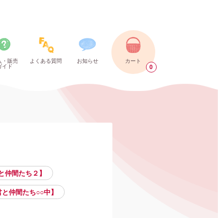
入・販売
よくある質問
お知らせ
カート
ガイド
0
と仲間たち２】
と仲間たち○○中】