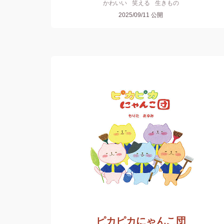
かわいい
笑える
生きもの
2025/09/11
公開
ピカピカにゃんこ団