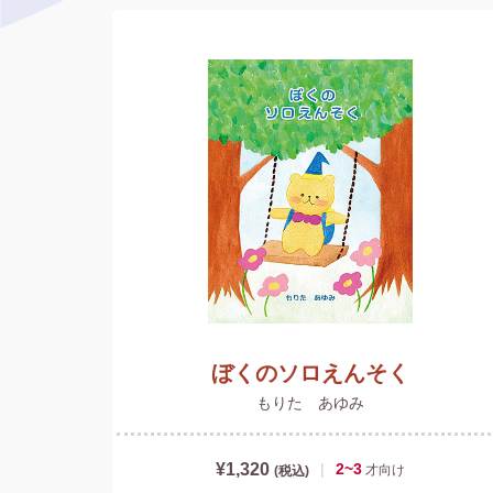
ぼくのソロえんそく
もりた あゆみ
¥1,320
|
2~3
才
向け
(税込)