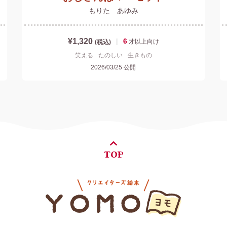
もりた あゆみ
¥1,320
|
6
才以上
向け
(税込)
笑える
たのしい
生きもの
2026/03/25
公開
TOP