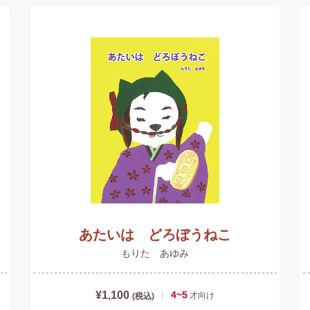
あたいは どろぼうねこ
もりた あゆみ
¥1,100
|
4~5
才
向け
(税込)