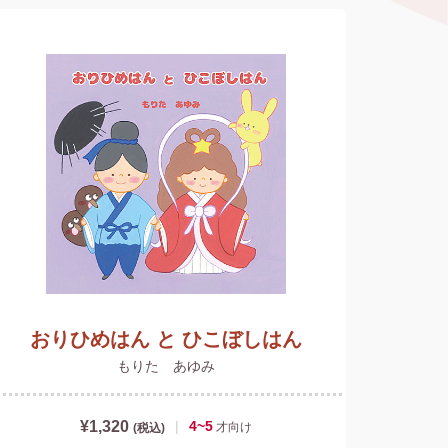
おりひめはん と ひこぼしはん
もりた あゆみ
¥1,320
|
4~5
才
向け
(税込)