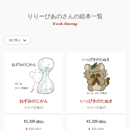
りりーぴあのさんの絵本一覧
Book lineup
並び替え
ねずみのじかん
いっぴきのたぬき
りりーぴあの
りりーぴあの
¥1,320
¥1,320
(税込)
(税込)
6
6
才以上
向け
才以上
向け