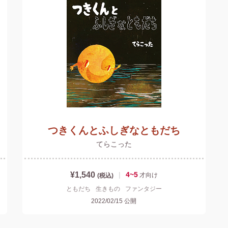
つきくんとふしぎなともだち
てらこった
¥1,540
|
4~5
才
向け
(税込)
ともだち
生きもの
ファンタジー
2022/02/15
公開