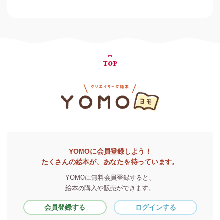
TOP
YOMOに会員登録しよう！
たくさんの絵本が、あなたを待っています。
YOMOに無料会員登録すると、
絵本の購入や販売ができます。
会員登録する
ログインする