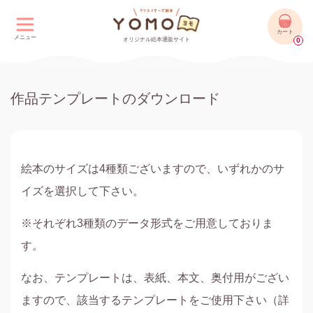
カート
メニュー
オリジナル絵本通販サイト
0
作品テンプレートのダウンロード
絵本のサイズは4種類ございますので、いずれかのサ
イズを選択して下さい。
※それぞれ3種類のデータ形式をご用意しておりま
す。
なお、テンプレートは、表紙、本文、奥付用がござい
ますので、該当するテンプレートをご使用下さい（詳