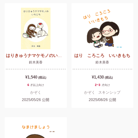
はりきゅうナマケモノのいちにち
はり ころころ いいきもち
鈴木美香
鈴木美香
¥1,540
¥1,430
(税込)
(税込)
6
2~3
才以上
向け
才
向け
かぞく
かぞく
スキンシップ
2025/05/26
公開
2025/08/26
公開