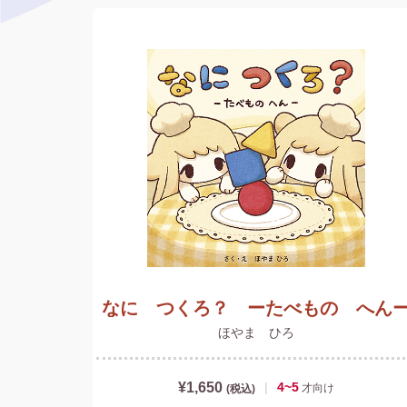
なに つくろ？ ーたべもの へん
ほやま ひろ
¥1,650
|
4~5
才
向け
(税込)