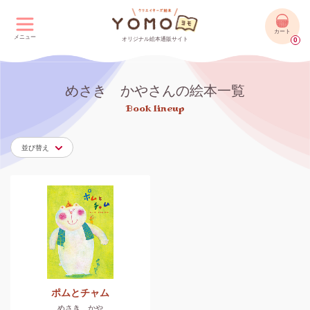
カート
メニュー
オリジナル絵本通販サイト
0
めさき かやさんの絵本一覧
Book lineup
並び替え
ポムとチャム
めさき かや