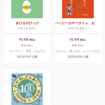
あひるのぴっぴ
ハッピーおやつタイム おばけさんとかくれんぼ
さかぐち わかこ
さかぐち わかこ
¥1,430
¥1,430
(税込)
(税込)
2~3
4~5
才
向け
才
向け
オノマトペ
知育
ともだち
たのしい
食べもの
とくべつな日
2023/07/07
公開
2025/10/30
公開