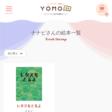
カート
メニュー
オリジナル絵本通販サイト
0
ナナピさんの絵本一覧
Book lineup
並び替え
レタスをとるよ
ナナピ