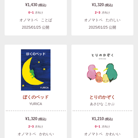
¥1,430
¥1,320
(税込)
(税込)
0~1
2~3
才
向け
才
向け
オノマトペ
ことば
オノマトペ
たのしい
2025/01/25
公開
2025/01/25
公開
ぼくのベッド
とりのかぞく
YURICA
あさひな こかぶ
¥1,320
¥1,210
(税込)
(税込)
2~3
0~1
才
向け
才
向け
オノマトペ
かわいい
オノマトペ
かわいい