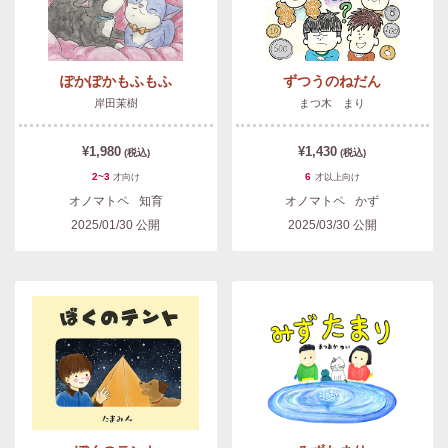
ぽかぽかもふもふ
ずつうのねだん
岸田茉樹
まつ木 まり
¥1,980
¥1,430
(税込)
(税込)
2~3
6
才
向け
才以上
向け
オノマトペ
知育
オノマトペ
かず
2025/01/30
公開
2025/03/30
公開