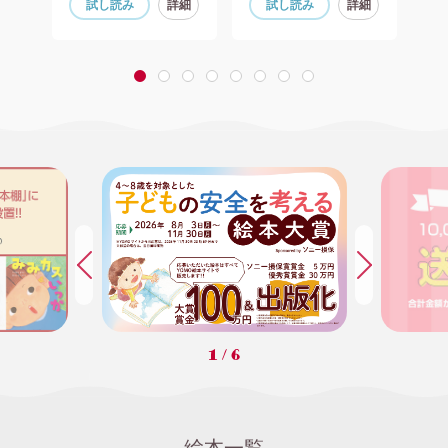
細
試し読み
詳細
試し読み
詳細
1
2
3
4
5
6
7
8
1
/
6
絵本一覧