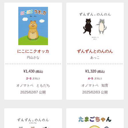
にこにこクオッカ
ずんずんとのんのん
円山さな
あっこ
¥1,430
¥1,320
(税込)
(税込)
2~3
4~5
才
向け
才
向け
オノマトペ
ともだち
オノマトペ
知育
2025/02/07
公開
2025/02/03
公開