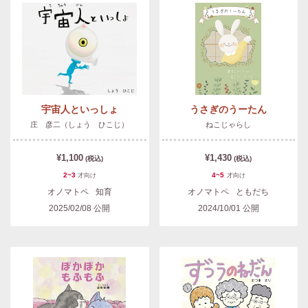
宇宙人といっしょ
うさぎのうーたん
庄 彦二（しょう ひこじ）
ねこじゃらし
¥1,100
¥1,430
(税込)
(税込)
2~3
4~5
才
向け
才
向け
オノマトペ
知育
オノマトペ
ともだち
2025/02/08
公開
2024/10/01
公開