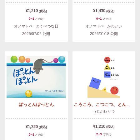
¥1,210
¥1,430
(税込)
(税込)
0~1
0~1
才
向け
才
向け
オノマトペ
とくべつな日
オノマトペ
かわいい
2025/07/02
公開
2026/01/18
公開
ぽっとんぽっとん
ころころ、こつこつ、とんとんとん
うじがわ りつ
¥1,210
¥1,320
(税込)
(税込)
2~3
0~1
才
向け
才
向け