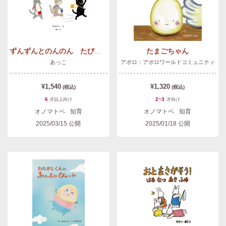
ずんずんとのんのん たびにでる
たまごちゃん
あっこ
アポロ：アポロワールドコミュニティ
¥1,540
¥1,320
(税込)
(税込)
6
2~3
才以上
向け
才
向け
オノマトペ
知育
オノマトペ
知育
2025/03/15
公開
2025/01/18
公開