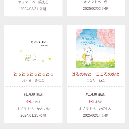
オノマトペ
色
オノマトペ
笑える
2025/02/02
公開
2024/03/21
公開
とっとっとっとっとっ
はるのおと こころのおと
おぐま みなこ
つなた ねこ
¥1,430
¥1,430
(税込)
(税込)
0~1
2~3
才
向け
才
向け
オノマトペ
かわいい
オノマトペ
たのしい
2024/01/25
公開
2025/02/14
公開