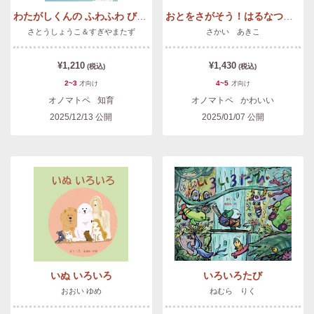
わたがしくんの ふわふわ びゅーん
おとをさがそう！はるなつあきふゆ
さとうしょうこ＆すぎやまたず
さかい あきこ
¥1,210
¥1,430
(税込)
(税込)
2~3
4~5
才
向け
才
向け
オノマトペ
知育
オノマトペ
かわいい
2025/12/13
公開
2025/01/07
公開
いぬ いろいろ
いろいろたび
おおい ゆめ
ねむら りく