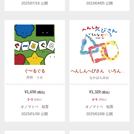
2025/07/16
公開
2023/04/05
公開
ぐ〜るぐる
へんしんへびさん いろんなかたち
丹羽 リホ
なかはらみお
¥1,650
¥1,320
(税込)
(税込)
2~3
4~5
才
向け
才
向け
オノマトペ
知育
オノマトペ
知育
2025/01/30
公開
2025/02/08
公開