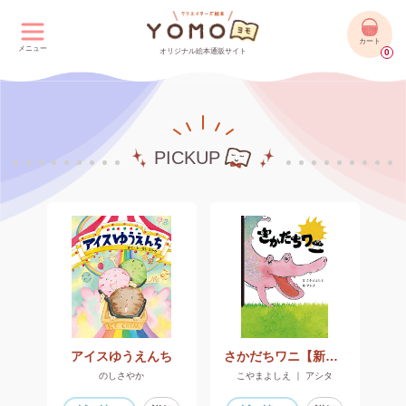
カート
メニュー
オリジナル絵本通販サイト
0
PICKUP
アイスゆうえんち
さかだちワニ【新装版】
のしさやか
こやまよしえ ｜ アシタ