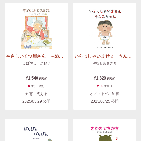
やさしいくつ屋さん ～めぐりめぐるお金の話～
いらっしゃいませぇ うんこちゃん
こばやし かおり
やなせあさきち
¥1,540
¥1,320
(税込)
(税込)
6
2~3
才以上
向け
才
向け
知育
笑える
オノマトペ
知育
2025/03/29
公開
2025/01/25
公開