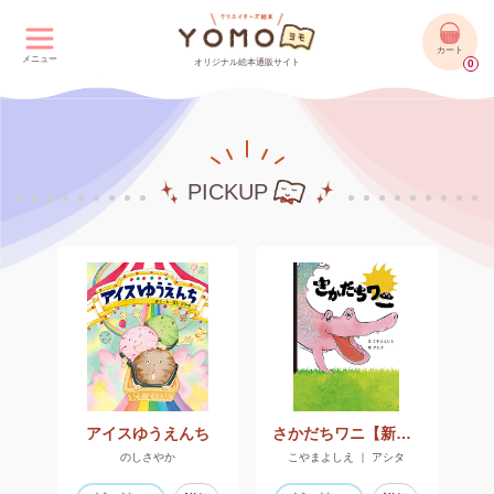
カート
メニュー
オリジナル絵本通販サイト
0
PICKUP
アイスゆうえんち
さかだちワニ【新装版】
のしさやか
こやまよしえ ｜ アシタ