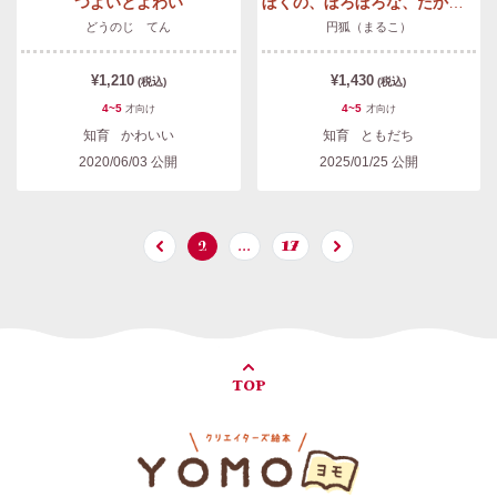
つよいとよわい
ぼくの、ぼろぼろな、たからもの
どうのじ てん
円狐（まるこ）
¥1,210
¥1,430
(税込)
(税込)
4~5
4~5
才
向け
才
向け
知育
かわいい
知育
ともだち
2020/06/03
公開
2025/01/25
公開
2
…
17
TOP