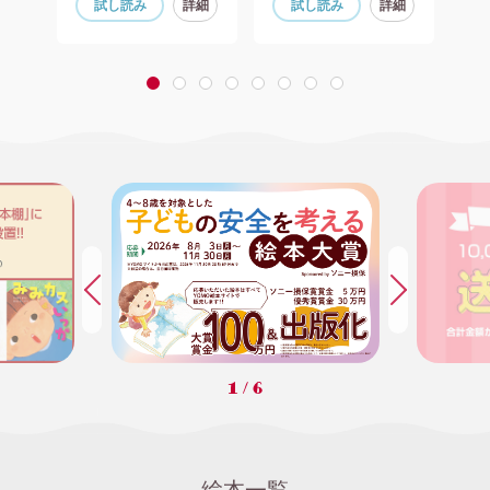
細
試し読み
詳細
試し読み
詳細
1
2
3
4
5
6
7
8
1
/
6
絵本一覧