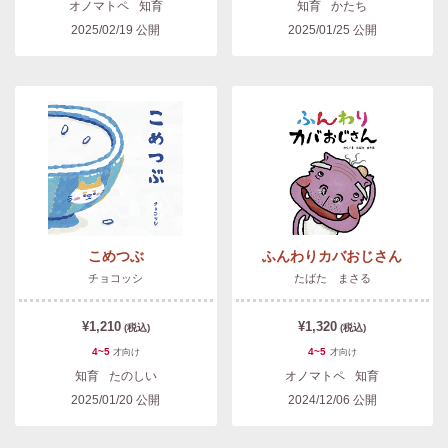
オノマトペ
知育
知育
かたち
2025/02/19
公開
2025/01/25
公開
こめつぶ
ふんわりカバおじさん
チョコッシ
たばた まさる
¥1,210
¥1,320
(税込)
(税込)
4~5
4~5
才
向け
才
向け
知育
たのしい
オノマトペ
知育
2025/01/20
公開
2024/12/06
公開