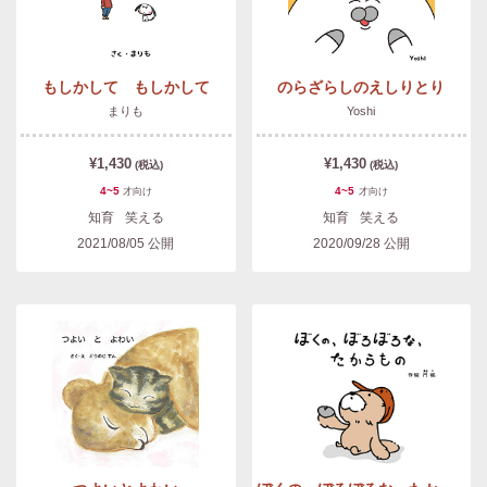
もしかして もしかして
のらざらしのえしりとり
まりも
Yoshi
¥1,430
¥1,430
(税込)
(税込)
4~5
4~5
才
向け
才
向け
知育
笑える
知育
笑える
2021/08/05
公開
2020/09/28
公開