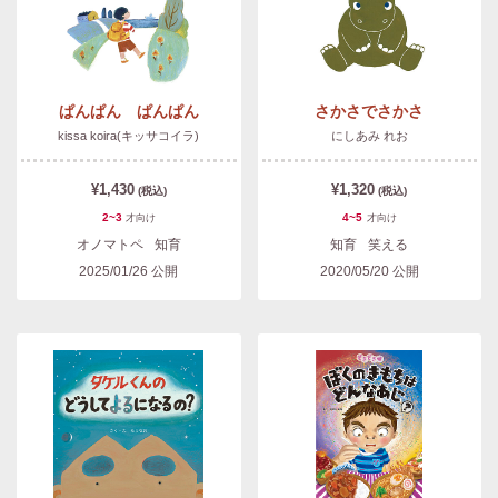
ぱんぱん ぱんぱん
さかさでさかさ
kissa koira(キッサコイラ)
にしあみ れお
¥1,430
¥1,320
(税込)
(税込)
2~3
4~5
才
向け
才
向け
オノマトペ
知育
知育
笑える
2025/01/26
公開
2020/05/20
公開