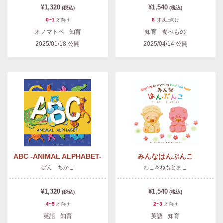
¥1,320
¥1,540
(税込)
(税込)
0~1
6
才
向け
才以上
向け
オノマトペ
知育
知育
食べもの
2025/01/18
公開
2025/04/14
公開
ABC -ANIMAL ALPHABET-
みんなはんぶんこ
ばん ちかこ
わこ＆ねもとまこ
¥1,320
¥1,540
(税込)
(税込)
4~5
2~3
才
向け
才
向け
英語
知育
英語
知育