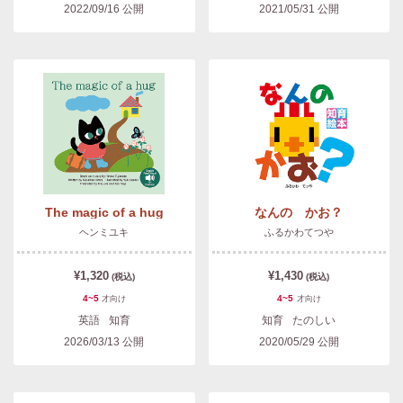
2022/09/16
公開
2021/05/31
公開
The magic of a hug
なんの かお？
ヘンミユキ
ふるかわてつや
¥1,320
¥1,430
(税込)
(税込)
4~5
4~5
才
向け
才
向け
英語
知育
知育
たのしい
2026/03/13
公開
2020/05/29
公開