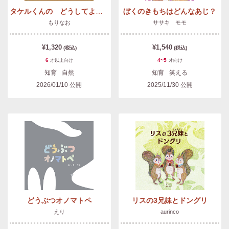
タケルくんの どうしてよるになるの？
ぼくのきもちはどんなあじ？
もりなお
ササキ モモ
¥1,320
¥1,540
(税込)
(税込)
6
4~5
才以上
向け
才
向け
知育
自然
知育
笑える
2026/01/10
公開
2025/11/30
公開
どうぶつオノマトペ
リスの3兄妹とドングリ
えり
aurinco