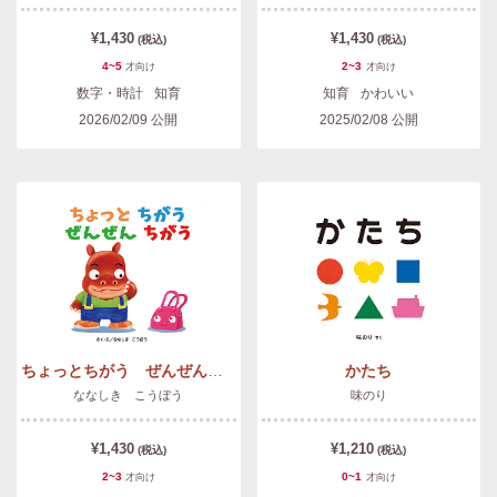
¥1,430
¥1,430
(税込)
(税込)
4~5
2~3
才
向け
才
向け
数字・時計
知育
知育
かわいい
2026/02/09
公開
2025/02/08
公開
ちょっとちがう ぜんぜんちがう
かたち
ななしき こうぼう
味のり
¥1,430
¥1,210
(税込)
(税込)
2~3
0~1
才
向け
才
向け